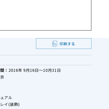
印刷する
期間：
2016年 9月16日～10月31日
東京
：
案
ジュアル
レイ(装飾)