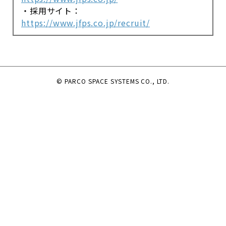
・採用サイト：
https://www.jfps.co.jp/recruit/
© PARCO SPACE SYSTEMS CO., LTD.