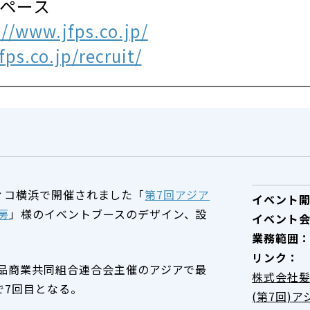
スペース
://www.jfps.co.jp/
ps.co.jp/recruit/
シフィコ横浜で開催されました「
第7回アジア
イベント
房
」様のイベントブースのデザイン、設
イベント
業務範囲
リンク：
品商業共同組合連合会主催のアジアで最
株式会社
で7回目となる。
(第7回)