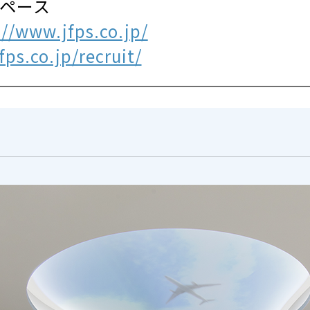
スペース
://www.jfps.co.jp/
ps.co.jp/recruit/