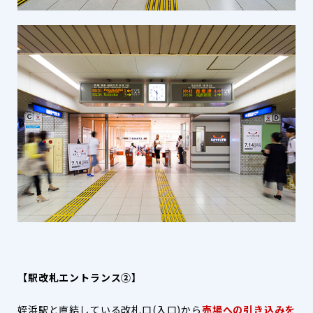
【駅改札エントランス②】
姪浜駅と直結している改札口(入口)から
売場への引き込みを