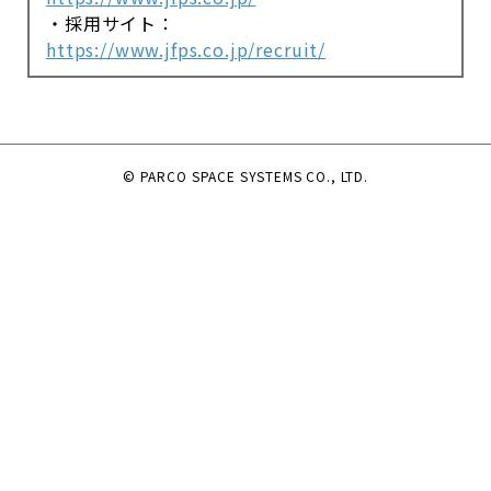
・採用サイト：
https://www.jfps.co.jp/recruit/
© PARCO SPACE SYSTEMS CO., LTD.