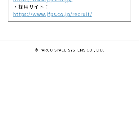
・採用サイト：
https://www.jfps.co.jp/recruit/
© PARCO SPACE SYSTEMS CO., LTD.