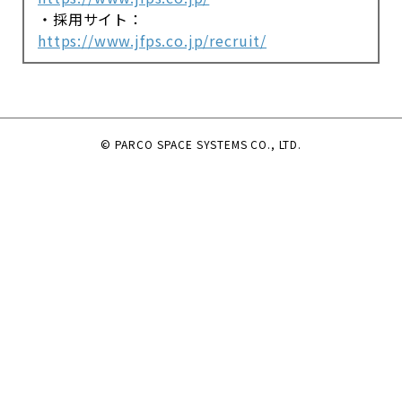
・採用サイト：
https://www.jfps.co.jp/recruit/
© PARCO SPACE SYSTEMS CO., LTD.