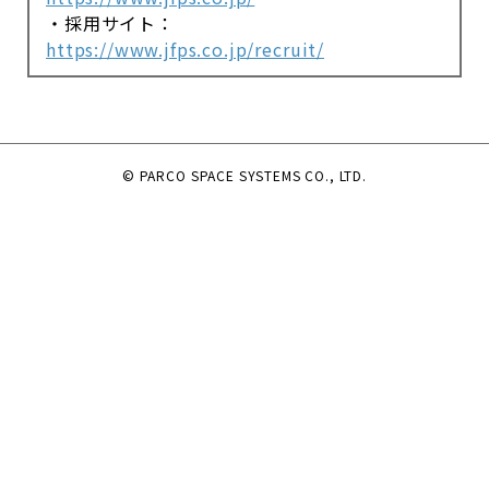
・採用サイト：
https://www.jfps.co.jp/recruit/
© PARCO SPACE SYSTEMS CO., LTD.