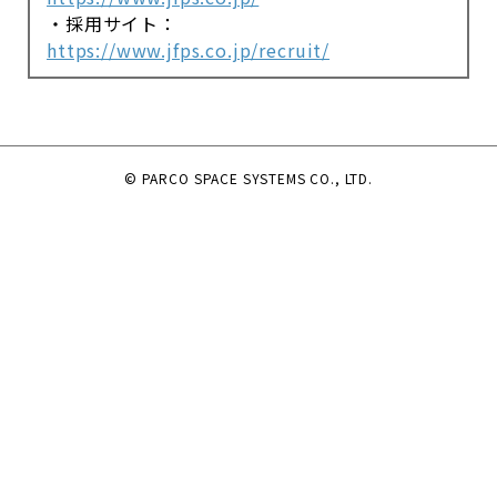
・採用サイト：
https://www.jfps.co.jp/recruit/
© PARCO SPACE SYSTEMS CO., LTD.