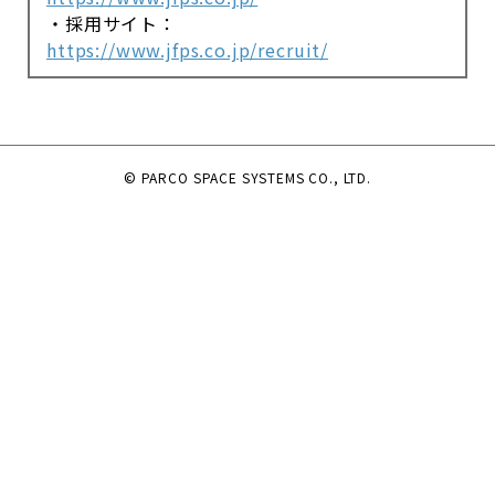
・採用サイト：
https://www.jfps.co.jp/recruit/
© PARCO SPACE SYSTEMS CO., LTD.