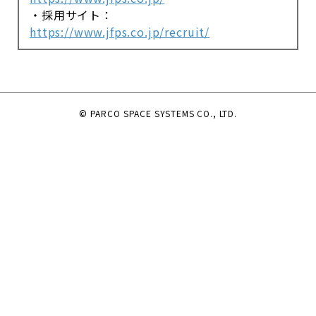
・採用サイト：
https://www.jfps.co.jp/recruit/
© PARCO SPACE SYSTEMS CO., LTD.