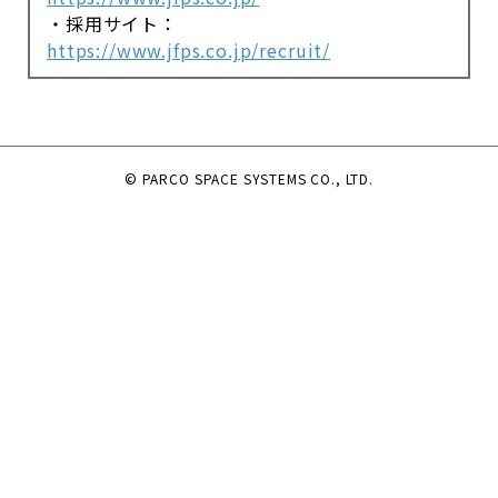
・採用サイト：
https://www.jfps.co.jp/recruit/
© PARCO SPACE SYSTEMS CO., LTD.