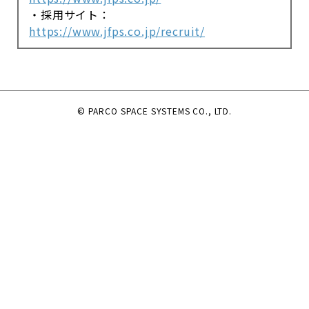
・採用サイト：
https://www.jfps.co.jp/recruit/
© PARCO SPACE SYSTEMS CO., LTD.