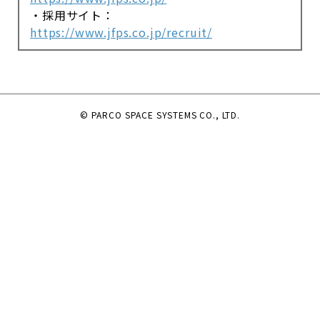
・採用サイト：
https://www.jfps.co.jp/recruit/
© PARCO SPACE SYSTEMS CO., LTD.