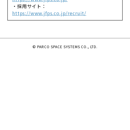
・採用サイト：
https://www.jfps.co.jp/recruit/
© PARCO SPACE SYSTEMS CO., LTD.